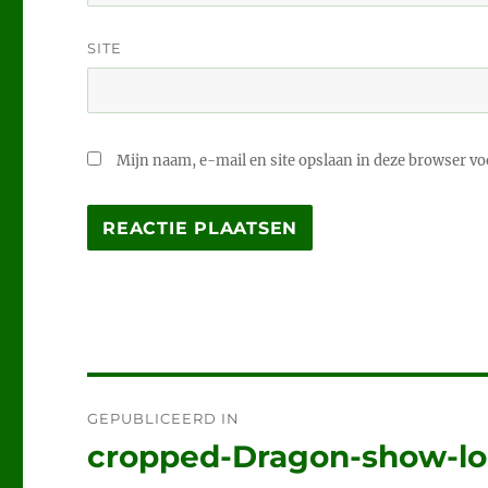
SITE
Mijn naam, e-mail en site opslaan in deze browser voo
Bericht
GEPUBLICEERD IN
navigatie
cropped-Dragon-show-lo