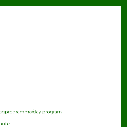
agprogramma/day program
route