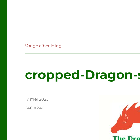
Vorige afbeelding
cropped-Dragon-
Geplaatst
17 mei 2025
op
Volledige
240 × 240
grootte