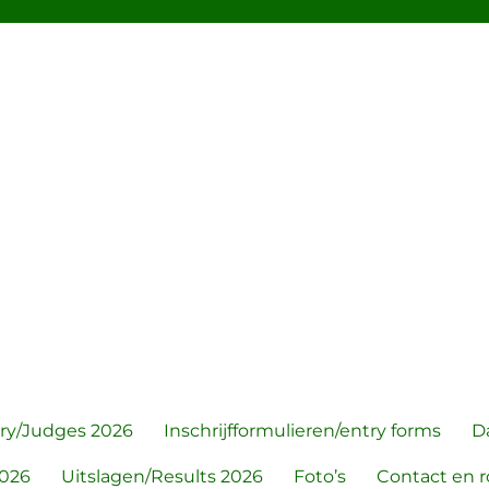
 Show
ry/Judges 2026
Inschrijfformulieren/entry forms
D
026
Uitslagen/Results 2026
Foto’s
Contact en 