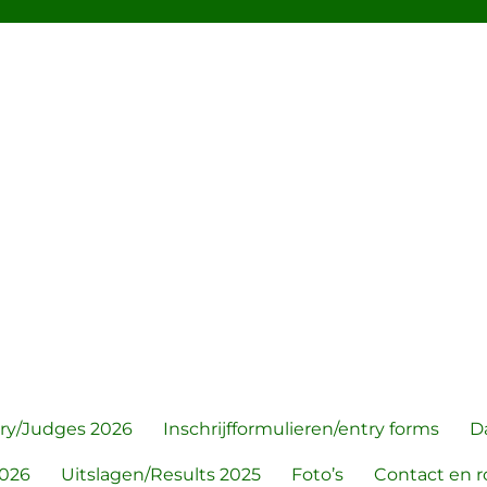
 Show
ry/Judges 2026
Inschrijfformulieren/entry forms
D
026
Uitslagen/Results 2025
Foto’s
Contact en r