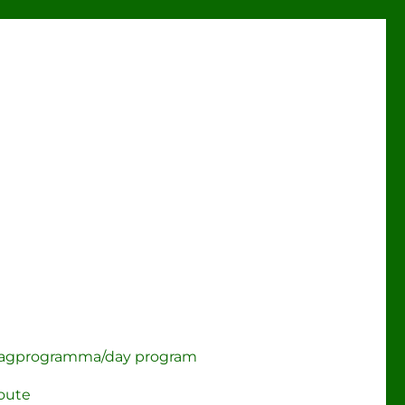
agprogramma/day program
oute